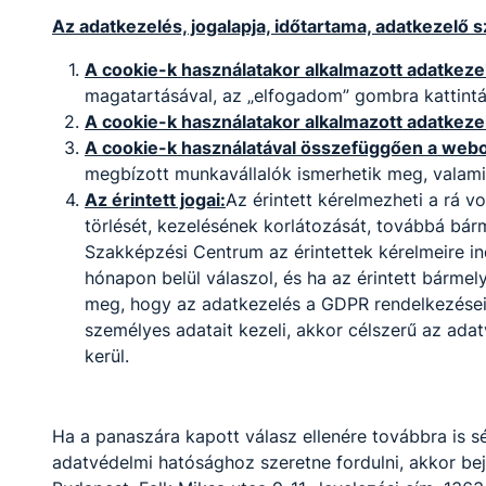
Az adatkezelés, jogalapja, időtartama, adatkezelő s
A cookie-k használatakor alkalmazott adatkezel
magatartásával, az „elfogadom” gombra kattintás
A cookie-k használatakor alkalmazott adatkeze
A cookie-k használatával összefüggően a webol
megbízott munkavállalók ismerhetik meg, valami
Bajai Szakképzési
Az érintett jogai:
Az érintett kérelmezheti a rá 
Centrum Türr István
törlését, kezelésének korlátozását, továbbá bár
Technikum
Szakképzési Centrum az érintettek kérelmeire i
hónapon belül válaszol, és ha az érintett bármel
meg, hogy az adatkezelés a GDPR rendelkezéseibe
6500 Baja, Bácska tér 1.
személyes adatait kezeli, akkor célszerű az ada
kerül.
Teams
KRÉTA
Telefon:
+ 36 79 524 670
Ha a panaszára kapott válasz ellenére továbbra is sé
E-mail:
turr@turr.hu
adatvédelmi hatósághoz szeretne fordulni, akkor b