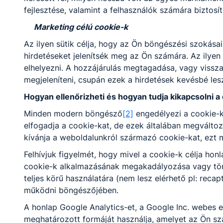
éve Bor Katalin iskolánk
fejlesztése, valamint a felhasználók számára biztosít
igazgatója
kezdeményezésére az
Marketing célú cookie-k
oktatói testület azzal a
céllal alapította, hogy
Az ilyen sütik célja, hogy az Ön böngészési szokás
kifejezésre kerüljön a
hirdetéseket jelenítsék meg az Ön számára. Az ilyen
tisztelet és
elhelyezni. A hozzájárulás megtagadása, vagy vissz
nagyrabecsülés azon
megjeleníteni, csupán ezek a hirdetések kevésbé le
tanárok iránt, akik
áldozatos munkájukkal
Hogyan ellenőrizheti és hogyan tudja kikapcsolni a
oktatják, nevelik a türrös
Minden modern böngésző
[2]
engedélyezi a cookie-k
tanulókat.
elfogadja a cookie-kat, de ezek általában megválto
BEFEJEZTE
TECHNIKUMI
kívánja a weboldalunkról származó cookie-kat, ezt 
TANULMÁNYAIT A
Felhívjuk figyelmét, hogy mivel a cookie-k célja ho
13. D OSZTÁLY
cookie-k alkalmazásának megakadályozása vagy törlé
teljes körű használatára (nem lesz elérhető pl: reca
Pénteken öt éves
működni böngészőjében.
technikumi tanulmányait
zárta sikeresen
A honlap Google Analytics-et, a Google Inc. webes e
iskolánkban a logisztikai
meghatározott formáját használja, amelyet az Ön szá
technikus illetve