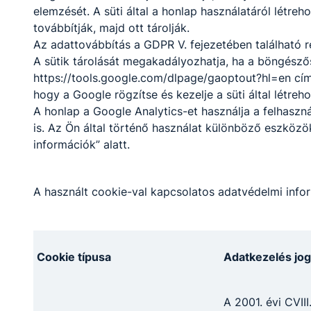
elemzését. A süti által a honlap használatáról létre
szoftverfejlesztő- és
2026. jún. 19.
FZ
továbbítják, majd ott tárolják.
tesztelő szakmát tanuló
13. D osztály.
Az adattovábbítás a GDPR V. fejezetében található r
A sütik tárolását megakadályozhatja, ha a böngészős
https://tools.google.com/dlpage/gaoptout?hl=en cím
hogy a Google rögzítse és kezelje a süti által létreh
A honlap a Google Analytics-et használja a felhasz
is. Az Ön által történő használat különböző eszköz
Partnereink
információk” alatt.
A használt cookie-val kapcsolatos adatvédelmi infor
Cookie típusa
Adatkezelés jog
A 2001. évi CVIII