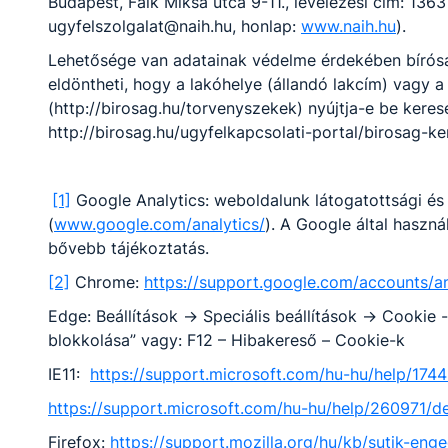
Budapest, Falk Miksa utca 9-11., levelezési cím: 1363
OM azonosító:
ugyfelszolgalat@naih.hu, honlap:
www.naih.hu
).
203028/015
Lehetősége van adatainak védelme érdekében bíróság
eldöntheti, hogy a lakóhelye (állandó lakcím) vagy a
(http://birosag.hu/torvenyszekek) nyújtja-e be keres
kadálymentességi
Adatkezelés
Impresszum
http://birosag.hu/ugyfelkapcsolati-portal/birosag-ke
yilatkozat
[1]
Google Analytics: weboldalunk látogatottsági és 
(
www.google.com/analytics/
). A Google által használ
bővebb tájékoztatás.
[2]
Chrome:
https://support.google.com/accounts/a
Edge: Beállítások -> Speciális beállítások -> Cookie
blokkolása” vagy: F12 – Hibakereső – Cookie-k
IE11:
https://support.microsoft.com/hu-hu/help/174
https://support.microsoft.com/hu-hu/help/260971/de
Firefox:
https://support.mozilla.org/hu/kb/sutik-en