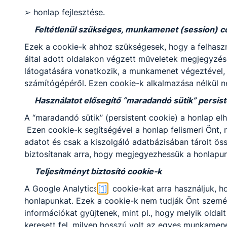
közösségépítő
➢ honlap fejlesztése.
programokkal
búcsúztassák a
Feltétlenül szükséges, munkamenet (session) c
mögöttünk álló
időszakot. A tanév során
Ezek a cookie-k ahhoz szükségesek, hogy a felhaszn
végzett kitartó és
által adott oldalakon végzett műveletek megjegyzésé
elkötelezett munka után
látogatására vonatkozik, a munkamenet végeztével, 
a munkaközösségi nap
számítógépéről. Ezen cookie-k alkalmazása nélkül n
jó alkalom volt arra is,
hogy kollégáink
Használatot elősegítő “maradandó sütik” persist
kötetlenebb formában is
AZ ÉV TÜRRÖS
A “maradandó sütik” (persistent cookie) a honlap 
együtt töltsenek néhány
TANÁRA: AGYAGÁSI
Ezen cookie-k segítségével a honlap felismeri Önt
kellemes órát.
ANETT
adatot és csak a kiszolgáló adatbázisában tárolt ös
Az Év Türrös Tanárát
biztosítanak arra, hogy megjegyezhessük a honlapunk 
minden tanév során a
Teljesítményt biztosító cookie-k
legtöbb ajánlást szerző
5 oktató közül
A Google Analytics
[1]
cookie-kat arra használjuk, h
választják a diákok és
honlapunkat. Ezek a cookie-k nem tudják Önt személy
oktatók titkos
2026. jún. 23.
FZ
információkat gyűjtenek, mint pl., hogy melyik oldalt
szavazással. A díjat öt
keresett fel, milyen hosszú volt az egyes munkamen