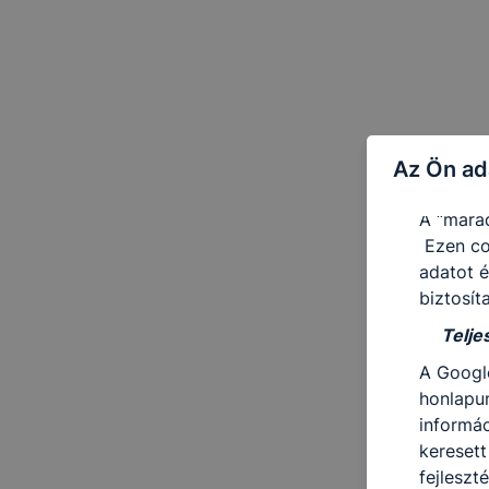
Feltétl
Ezek a c
által ad
látogatá
számítóg
Az Ön ad
Használ
A “mara
Ezen co
adatot é
biztosít
Teljesí
A Googl
honlapun
informác
keresett
fejleszt