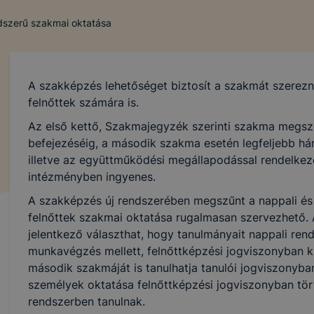
ndszerű szakmai oktatása
A szakképzés lehetőséget biztosít a szakmát szerez
felnőttek számára is.
Az első kettő, Szakmajegyzék szerinti szakma megsz
befejezéséig, a második szakma esetén legfeljebb hár
illetve az együttműködési megállapodással rendelkező
intézményben ingyenes.
A szakképzés új rendszerében megszűnt a nappali és e
felnőttek szakmai oktatása rugalmasan szervezhető. 
jelentkező választhat, hogy tanulmányait nappali ren
munkavégzés mellett, felnőttképzési jogviszonyban kív
második szakmáját is tanulhatja tanulói jogviszonyba
személyek oktatása felnőttképzési jogviszonyban tört
COOKI
rendszerben tanulnak.