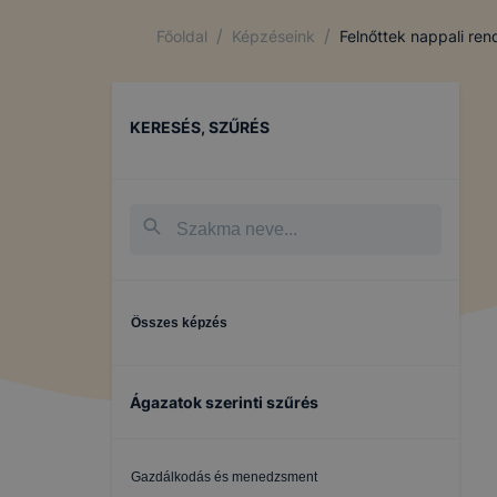
/
/
Főoldal
Képzéseink
Felnőttek nappali re
KERESÉS, SZŰRÉS
Összes képzés
Ágazatok szerinti szűrés
Gazdálkodás és menedzsment