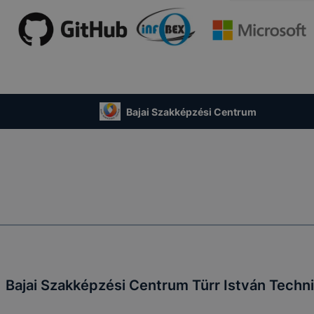
bekezdésében foglalt
rendelkezés
atot elősegítő cookie-k
Az Ön hozzájárulása
Bajai Szakképzési Centrum
Analytics
Az Ön hozzájárulása
Az Ön (érintett) hozzájárulása
ng célú cookie-k
GDPR 6. cikk (1) bekezdés a)
pont
Bajai Szakképzési Centrum Türr István Techn
ezelés, jogalapja, időtartama, adatkezelő személye, érinte