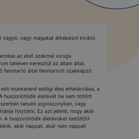
ni vágyó, vagy magukat átképezni kívánó
erzése az első szakmai vizsga
om tanéven keresztül az állam által,
 fenntartó által fenntartott szakképző
sti munkarend eddigi éles elhatárolása, a
A huszonötödik életévét be nem töltött
dszerben tanulói jogviszonyban, vagy
ánja folytatni. Ez azt jelenti, hogy akár
n. A huszonötödik életévüket betöltött
énik, akár nappali, akár nem nappali
E-K KEZELÉSE