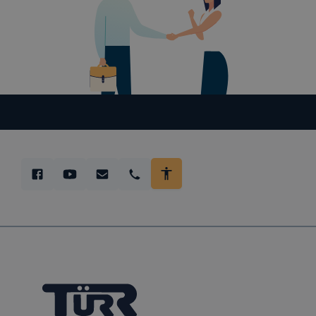
Használ
Google 
Marketi
Az adatk