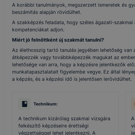
A korábbi tanulmányok, megszerzett ismeretek és gya
beszámítás alapján rövidülhet.
Szakképzési Centrum Türr István Technikum a www.turr.hu 
A szakképzés feladata, hogy széles ágazati-szakmai al
kompetenciákat adjon.
Miért jó felnőttként új szakmát tanulni?
cookie?
Az élethosszig tartó tanulás jegyében lehetőség van a
 egy kis fájl, amely akkor kerül a számítógépre, amikor Ö
átképezzék vagy továbbképezzék magukat az ember
znek. Többek között információt gyűjtenek, megjegyzik a l
lehetősége van arra, hogy a képzésre jelentkezők elő
tát.
munkatapasztalatait figyelembe vegye. Ez által lénye
-kal weboldalunk nem gyűjt és nem tárol személyes azonos
a képzés, és a képzési idő is jelentősen lerövidülhet.
beazonosítani.
i Szakképzési Centrum Türr István Technikum milyen cook
Technikum:
 Szakképzési Centrum Türr István Technikum a cookie-kat 
áció gyűjtése azzal kapcsolatban, hogyan használja Ön a ho
A technikum kizárólag szakmai vizsgára
A
ználja leginkább, így megtudhatjuk, hogyan biztosítsunk Ö
felkészítő képzéseire érettségi
v
 fejlesztése.
végzettséggel lehet jelentkezni. A
j