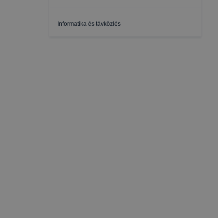
A Bajai 
Informatika és távközlés
használ.
Mi az a 
A cookie
rendelke
használa
A cookie
szerint 
Az Baja
Az Bajai
➢ inform
vagy has
➢ honlap