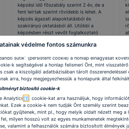
képzési idő főszabály szerint 2 év, de a
k
enül szükséges, munkamenet (session) cookie-k
fent leírtak szerint rövidebb is lehet. A
e
ookie-k ahhoz szükségesek, hogy a felhasználók böngészhe
képzés ágazati alapoktatásból és
s
ott oldalakon végzett műveletek megjegyzését egy látogatá
szakirányú oktatásból áll. Utóbbi a
r
sára vonatkozik, a munkamenet végeztével, illetve a böng
képzésben részt vevőt foglalkoztató
a
épéről. Ezen cookie-k alkalmazása nélkül nem tudjuk gara
vállalatnál is történhet,
á
atainak védelme fontos számunkra
munkaszerződése megfelelő
f
atot elősegítő “maradandó sütik” persistent cookie-k
módosításával. A szakmai vizsga sikeres
m
dandó sütik” (persistent cookie) a honlap elhagyását köv
teljesítésével államilag elismert
m
okie-k segítségével a honlap felismeri Önt, mint visszat
szakképzettséget igazoló oklevelet
t
s csak a kiszolgáló adatbázisában tárolt összerendeléssel 
szerezhet a tanuló, illetve a képzésben
s
anak arra, hogy megjegyezhessük a honlapunk által felkínált
részt vevő.
b
tményt biztosító cookie-k
e Analytics
[1]
cookie-kat arra használjuk, hogy információt
kat. Ezek a cookie-k nem tudják Önt személy szerint beazon
iókat gyűjtenek, mint pl., hogy melyik oldalt nézett meg a 
Szakmák
 fel, milyen hosszú volt az egyes munkamenetek megtekint
ése, valamint a felhasználók számára biztosított élmények ja