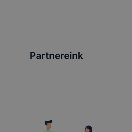
továbbít
Az adatt
A sütik 
https://
hogy a G
A honlap
is. Az Ö
informác
Partnereink
A haszná
Cookie 
Munkam