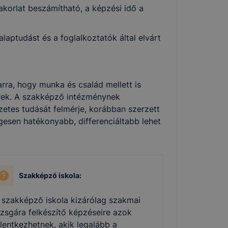
korlat beszámítható, a képzési idő a
alá tartozó domain(ek) alatt működő honlapon cookie-kat (
aptudást és a foglalkoztatók által elvárt
rra, hogy munka és család mellett is
n egy webhelyet látogat meg. A cookie-k számtalan funkció
ek. A szakképző intézménynek
átogató egyéni beállításait és általánosságban megkönnyít
zetes tudását felmérje, korábban szerzett
gesen hatékonyabb, differenciáltabb lehet
ításra alkalmas adatokat. Így ezek a cookiek nem tudják 
ie-kat és mire használ?
Szakképző iskola:
a következő célokból használja:
nlapot - annak felmérésével, hogy a honlap melyik részeit
 szakképző iskola kizárólag szakmai
nnek még jobb felhasználói élményt, ha ismét meglátogatja
izsgára felkészítő képzéseire azok
elentkezhetnek, akik legalább a