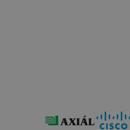
ják, majd ott tárolják.
ovábbítás a GDPR V. fejezetében található rendelkezések f
tárolását megakadályozhatja, ha a böngészőszoftverének ha
tools.google.com/dlpage/gaoptout?hl=en címen elérhető bö
oogle rögzítse és kezelje a süti által létrehozott, a honla
 a Google Analytics-et használja a felhasználói azonosít
n által történő használat különböző eszközök közötti köve
iók” alatt.
ADATVÉDEL
lt cookie-val kapcsolatos adatvédelmi információkat az alá
típusa
Adatkezelés jogalapja
A 2001. évi CVIII. törvény
(Elkertv.) 13/A. § (3)
enet cookie-k