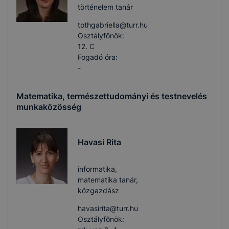
történelem tanár
tothgabriella​@turr.hu
Osztályfőnök:
12. C
Fogadó óra:
-
Matematika, természettudományi és testnevelés
munkaközösség
Havasi Rita
informatika,
matematika tanár,
közgazdász
havasirita​@turr.hu
Osztályfőnök: