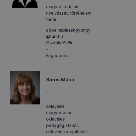
magyar irodalom-
nyelvészet, történelem
tanár
appelneplasekgyongyi​
@turr.hu
Osztályfőnök:
-
Fogadó óra:
-
Sörös Mária
.
okleveles
magyartanár,
okleveles
pedagógiatanár,
okleveles angoltanár