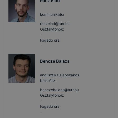
Rácz Előd
kommunikátor
raczelod​@turr.hu
Osztályfőnök:
-
Fogadó óra:
-
Bencze Balázs
anglisztika alapszakos
bölcsész
benczebalazs​@turr.hu
Osztályfőnök:
-
Fogadó óra:
-