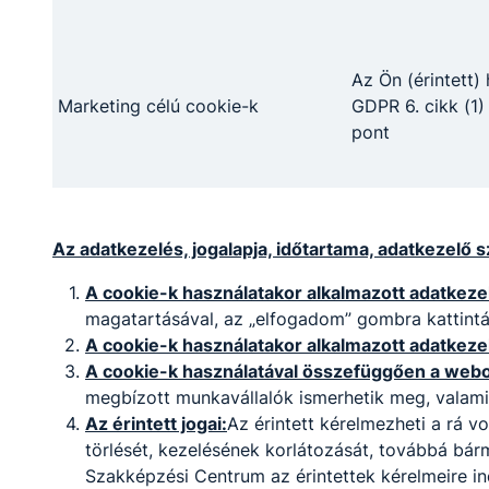
-
Fogadó óra:
-
Az Ön (érintett)
Marketing célú cookie-k
GDPR 6. cikk (1)
Idegennyelvi munkaközösség
pont
Pumpné Bíró
Ágnes
Az adatkezelés, jogalapja, időtartama, adatkezelő s
német nyelvtanár,
A cookie-k használatakor alkalmazott adatkezel
fejlesztőpedagógus
magatartásával, az „elfogadom” gombra kattintás
A cookie-k használatakor alkalmazott adatkeze
pumpnebiroagnes​
A cookie-k használatával összefüggően a webol
@turr.hu
Osztályfőnök:
megbízott munkavállalók ismerhetik meg, valami
mk.vezető
Az érintett jogai:
Az érintett kérelmezheti a rá 
Fogadó óra:
törlését, kezelésének korlátozását, továbbá bár
-
Szakképzési Centrum az érintettek kérelmeire i