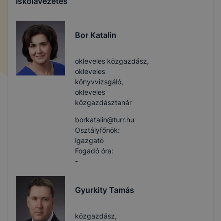
Iskolavezetés
Bor Katalin
okleveles közgazdász,
okleveles
könyvvizsgáló,
okleveles
közgazdásztanár
borkatalin​@turr.hu
Osztályfőnök:
igazgató
Fogadó óra:
-
Gyurkity Tamás
közgazdász,