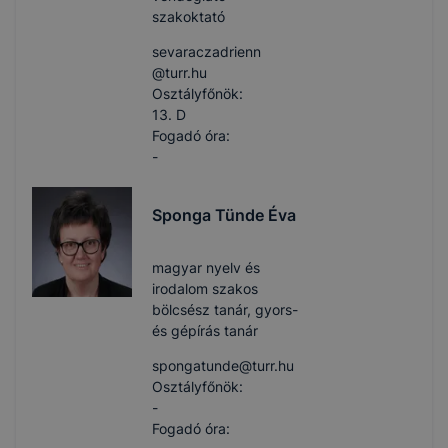
szakoktató
sevaraczadrienn​
@turr.hu
Osztályfőnök:
13. D
Fogadó óra:
-
Sponga Tünde Éva
magyar nyelv és
irodalom szakos
bölcsész tanár, gyors-
és gépírás tanár
spongatunde​@turr.hu
Osztályfőnök:
-
Fogadó óra: