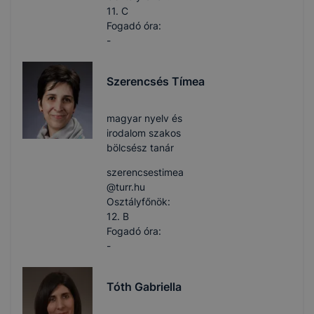
11. C
Fogadó óra:
-
Szerencsés Tímea
magyar nyelv és
irodalom szakos
bölcsész tanár
szerencsestimea​
@turr.hu
Osztályfőnök:
12. B
Fogadó óra:
-
Tóth Gabriella