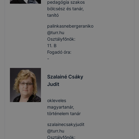
pedagógia szakos
bölcsész és tanár,
tanító
palinkasnebergeraniko​
@turr.hu
Osztályfőnök:
11. B
Fogadó óra:
-
Szalainé Csáky
Judit
okleveles
magyartanár,
történelem tanár
szalainecsakyjudit​
@turr.hu
Osztályfőnök: