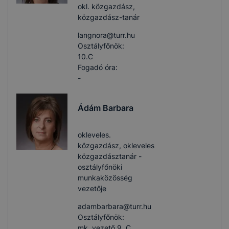
okl. közgazdász,
közgazdász-tanár
langnora​@turr.hu
Osztályfőnök:
10.C
Fogadó óra:
-
Ádám Barbara
okleveles.
közgazdász, okleveles
közgazdásztanár -
osztályfőnöki
munkaközösség
vezetője
adambarbara​@turr.hu
Osztályfőnök:
mk. vezető 9. C