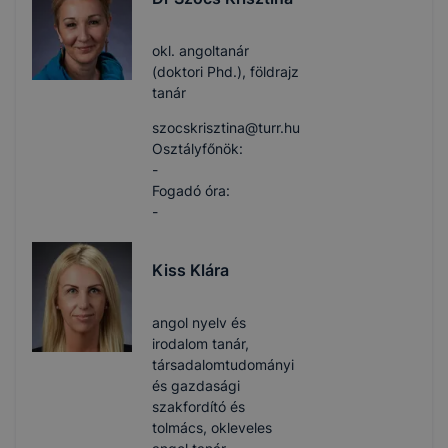
okl. angoltanár
(doktori Phd.), földrajz
tanár
szocskrisztina​@turr.hu
Osztályfőnök:
-
Fogadó óra:
-
Kiss Klára
angol nyelv és
irodalom tanár,
társadalomtudományi
és gazdasági
szakfordító és
tolmács, okleveles