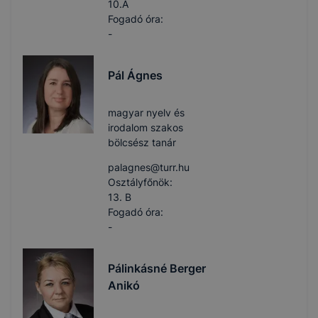
10.A
Fogadó óra:
-
Pál Ágnes
magyar nyelv és
irodalom szakos
bölcsész tanár
palagnes​@turr.hu
Osztályfőnök:
13. B
Fogadó óra:
-
Pálinkásné Berger
Anikó