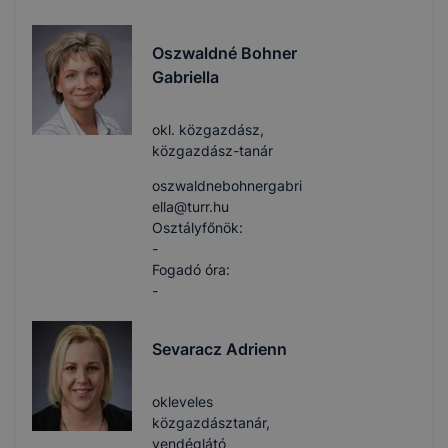
Oszwaldné Bohner
Gabriella
okl. közgazdász,
közgazdász-tanár
oszwaldnebohnergabri
ella​@turr.hu
Osztályfőnök:
-
Fogadó óra:
-
Sevaracz Adrienn
okleveles
közgazdásztanár,
vendéglátó