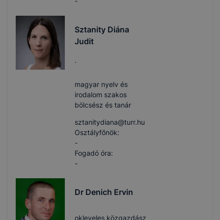
-
Sztanity Diána
Judit
.
magyar nyelv és
irodalom szakos
bölcsész és tanár
sztanitydiana​@turr.hu
Osztályfőnök:
-
Fogadó óra:
-
Dr Denich Ervin
okleveles közgazdász