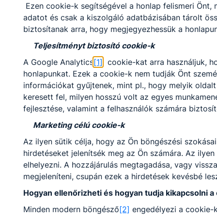
Ezen cookie-k segítségével a honlap felismeri Önt
adatot és csak a kiszolgáló adatbázisában tárolt ös
okleveles matematika
biztosítanak arra, hogy megjegyezhessük a honlapunk 
szaktanár
Teljesítményt biztosító cookie-k
illesneorbanildiko​
@turr.hu
A Google Analytics
[1]
cookie-kat arra használjuk, h
Osztályfőnök:
honlapunkat. Ezek a cookie-k nem tudják Önt személy
11. A
információkat gyűjtenek, mint pl., hogy melyik oldalt
Fogadó óra:
keresett fel, milyen hosszú volt az egyes munkamen
-
fejlesztése, valamint a felhasználók számára biztosít
Marketing célú cookie-k
Janotka Zoltán
Az ilyen sütik célja, hogy az Ön böngészési szokás
hirdetéseket jelenítsék meg az Ön számára. Az ilyen
matematikus, okl.
matematika, földrajz
elhelyezni. A hozzájárulás megtagadása, vagy vissz
tanár
megjeleníteni, csupán ezek a hirdetések kevésbé le
janotkazoltan​@turr.hu
Hogyan ellenőrizheti és hogyan tudja kikapcsolni a
Osztályfőnök:
Minden modern böngésző
[2]
engedélyezi a cookie-k
10.E