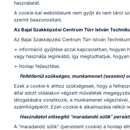
használatát.
testnevelő-edző
A cookie-kal weboldalunk nem gyűjt és nem tárol sz
szerint beazonosítani.
forraidavid​@turr.hu
Osztályfőnök:
Az Bajai Szakképzési Centrum Türr István Technik
-
Fogadó óra:
Az Bajai Szakképzési Centrum Türr István Technikum
-
➢ információ gyűjtése azzal kapcsolatban, hogyan ha
vagy használja leginkább, így megtudhatjuk, hogyan 
Huzsvay Edit
➢ honlap fejlesztése.
Feltétlenül szükséges, munkamenet (session) c
matematikus,
matematika tanár
Ezek a cookie-k ahhoz szükségesek, hogy a felhaszn
által adott oldalakon végzett műveletek megjegyzésé
huzsvayedit​@turr.hu
Osztályfőnök:
látogatására vonatkozik, a munkamenet végeztével, 
Fogadó óra:
számítógépéről. Ezen cookie-k alkalmazása nélkül n
-
Használatot elősegítő “maradandó sütik” persist
A “maradandó sütik” (persistent cookie) a honlap 
Illésné Orbán Ildikó