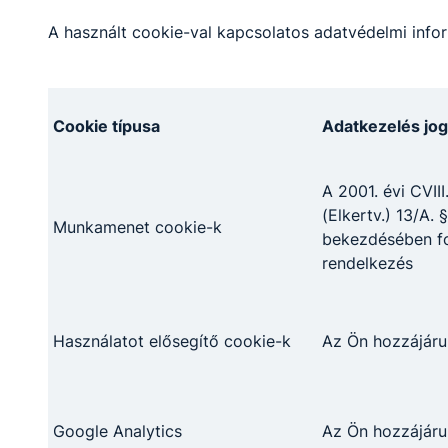
György
A használt cookie-val kapcsolatos adatvédelmi infor
középiskolai
matematika - fizika
tanár
Cookie típusa
Adatkezelés jog
KollanyiMiklosGyorgy​
@turr.hu
Osztályfőnök:
A 2001. évi CVIII
-
(Elkertv.) 13/A. §
Fogadó óra:
Munkamenet cookie-k
-
bekezdésében fo
rendelkezés
Becze Gábor
Használatot elősegítő cookie-k
Az Ön hozzájáru
okleveles
történelemtanár,
okleveles földrajztanár
beczegabor​@turr.hu
Google Analytics
Az Ön hozzájáru
Osztályfőnök: