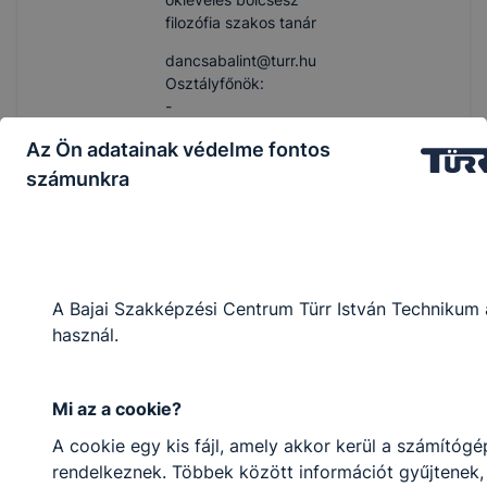
filozófia szakos tanár
dancsabalint​@turr.hu
Osztályfőnök:
-
Fogadó óra:
Az Ön adatainak védelme fontos
-
számunkra
Drobina Otilia
testnevelő tanár
A Bajai Szakképzési Centrum Türr István Technikum 
drobinaotilia​@turr.hu
használ.
Osztályfőnök:
12. D
Fogadó óra:
-
Mi az a cookie?
A cookie egy kis fájl, amely akkor kerül a számítóg
Forrai Dávid
rendelkeznek. Többek között információt gyűjtenek, 