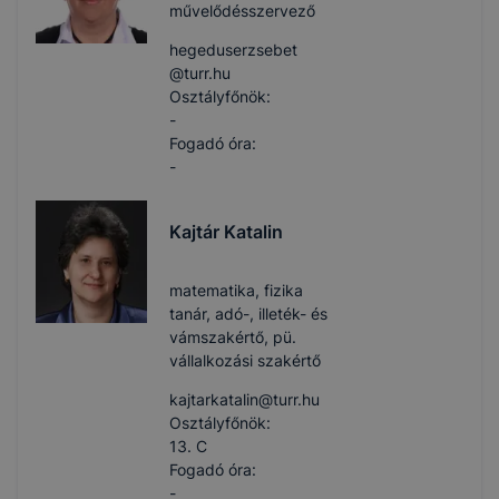
művelődésszervező
hegeduserzsebet​
@turr.hu
Osztályfőnök:
-
Fogadó óra:
-
Kajtár Katalin
matematika, fizika
tanár, adó-, illeték- és
vámszakértő, pü.
vállalkozási szakértő
kajtarkatalin​@turr.hu
Osztályfőnök:
13. C
Fogadó óra:
-