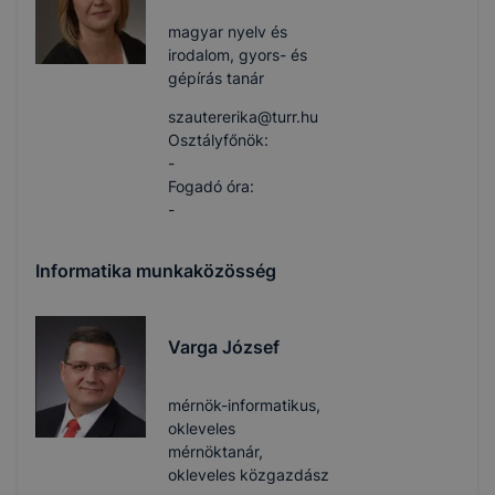
magyar nyelv és
irodalom, gyors- és
gépírás tanár
szautererika​@turr.hu
Osztályfőnök:
-
Fogadó óra:
-
Informatika munkaközösség
Varga József
mérnök-informatikus,
okleveles
mérnöktanár,
okleveles közgazdász