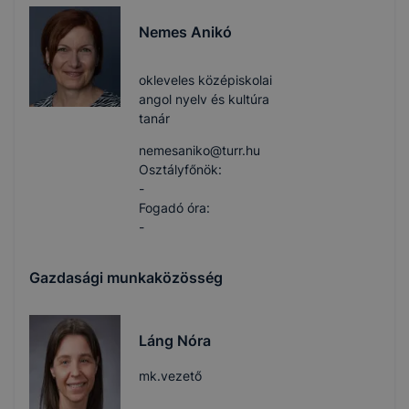
Nemes Anikó
okleveles középiskolai
angol nyelv és kultúra
tanár
nemesaniko​@turr.hu
Osztályfőnök:
-
Fogadó óra:
-
Gazdasági munkaközösség
Láng Nóra
mk.vezető