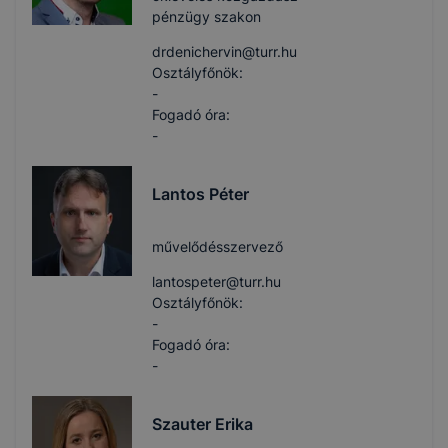
pénzügy szakon
drdenichervin​@turr.hu
Osztályfőnök:
-
Fogadó óra:
-
Lantos Péter
művelődésszervező
lantospeter​@turr.hu
Osztályfőnök:
-
Fogadó óra:
-
Szauter Erika