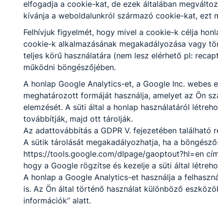
elfogadja a cookie-kat, de ezek általában megválto
Fogadó óra:
-
kívánja a weboldalunkról származó cookie-kat, ezt 
Felhívjuk figyelmét, hogy mivel a cookie-k célja ho
Ugrainé Nagy
cookie-k alkalmazásának megakadályozása vagy törlé
Zsuzsanna
teljes körű használatára (nem lesz elérhető pl: reca
működni böngészőjében.
matematika szakos
A honlap Google Analytics-et, a Google Inc. webes e
középiskolai tanár,
meghatározott formáját használja, amelyet az Ön szá
matematika – ének-
elemzését. A süti által a honlap használatáról létre
zene szakos tanár
továbbítják, majd ott tárolják.
UgraineNagyZsuzsann
Az adattovábbítás a GDPR V. fejezetében található r
a​@turr.hu
A sütik tárolását megakadályozhatja, ha a böngészős
Osztályfőnök:
https://tools.google.com/dlpage/gaoptout?hl=en cím
-
hogy a Google rögzítse és kezelje a süti által létreh
Fogadó óra:
A honlap a Google Analytics-et használja a felhasz
-
is. Az Ön által történő használat különböző eszköz
információk” alatt.
Kollányi Miklós