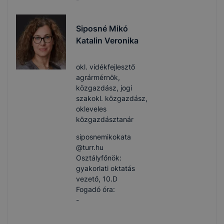
Siposné Mikó
Katalin Veronika
okl. vidékfejlesztő
agrármérnök,
közgazdász, jogi
szakokl. közgazdász,
okleveles
közgazdásztanár
siposnemikokata​
@turr.hu
Osztályfőnök:
gyakorlati oktatás
vezető, 10.D
Fogadó óra:
-