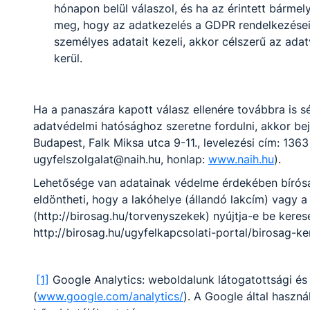
hónapon belül válaszol, és ha az érintett bármel
Balykó Gyöngyvér
meg, hogy az adatkezelés a GDPR rendelkezéseibe
Barbara
személyes adatait kezeli, akkor célszerű az ada
kerül.
angol nyelvtanár
horvathnebalykogyon
Ha a panaszára kapott válasz ellenére továbbra is sé
gyver​@turr.hu
adatvédelmi hatósághoz szeretne fordulni, akkor b
Osztályfőnök:
Budapest, Falk Miksa utca 9-11., levelezési cím: 1363
-
ugyfelszolgalat@naih.hu, honlap:
www.naih.hu
).
Fogadó óra:
-
Lehetősége van adatainak védelme érdekében bíróság
eldöntheti, hogy a lakóhelye (állandó lakcím) vagy a
Bata Mónika
(http://birosag.hu/torvenyszekek) nyújtja-e be keres
http://birosag.hu/ugyfelkapcsolati-portal/birosag-ke
angol nyelvtanár,
társadalomtudományi
[1]
Google Analytics: weboldalunk látogatottsági és 
és gazdasági
szakfordító
(
www.google.com/analytics/
). A Google által használ