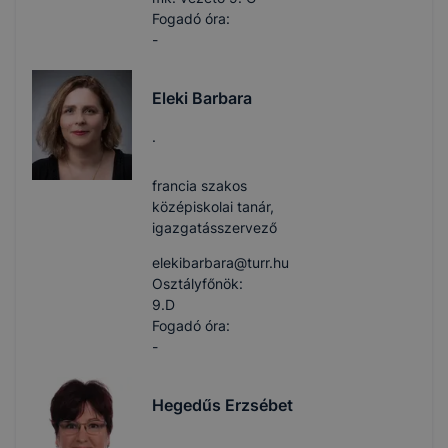
Fogadó óra:
-
Eleki Barbara
.
francia szakos
középiskolai tanár,
igazgatásszervező
elekibarbara​@turr.hu
Osztályfőnök:
9.D
Fogadó óra:
-
Hegedűs Erzsébet