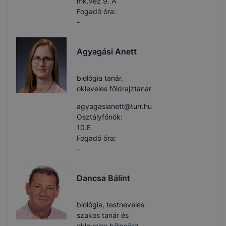
mk.vez 9. A
Fogadó óra:
-
Agyagási Anett
biológia tanár,
okleveles földrajztanár
agyagasianett​@turr.hu
Osztályfőnök:
10.E
Fogadó óra:
-
Dancsa Bálint
biológia, testnevelés
szakos tanár és
okleveles bölcsész