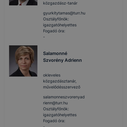
közgazdász-tanár
gyurkitytamas​@turr.hu
Osztályfőnök:
igazgatóhelyettes
Fogadó óra:
-
Salamonné
Szvorény Adrienn
okleveles
közgazdásztanár,
művelődésszervező
salamonneszvorenyad
rienn​@turr.hu
Osztályfőnök:
igazgatóhelyettes
Fogadó óra:
-