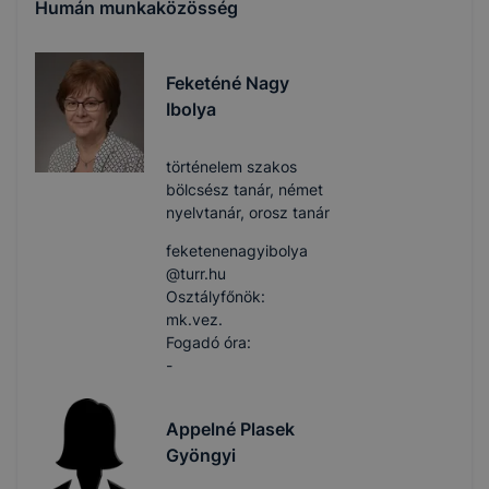
Humán munkaközösség
Feketéné Nagy
Ibolya
történelem szakos
bölcsész tanár, német
nyelvtanár, orosz tanár
feketenenagyibolya​
@turr.hu
Osztályfőnök:
mk.vez.
Fogadó óra:
-
Appelné Plasek
Gyöngyi