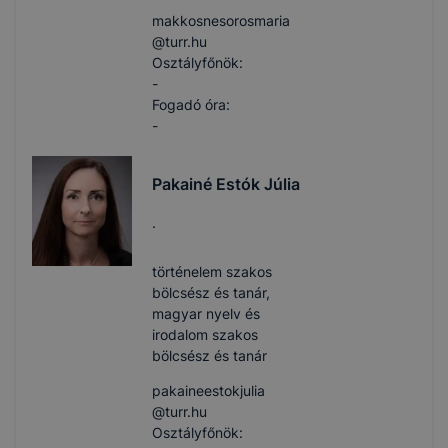
makkosnesorosmaria​
@turr.hu
Osztályfőnök:
-
Fogadó óra:
-
Pakainé Estók Júlia
.
történelem szakos
bölcsész és tanár,
magyar nyelv és
irodalom szakos
bölcsész és tanár
pakaineestokjulia​
@turr.hu
Osztályfőnök: