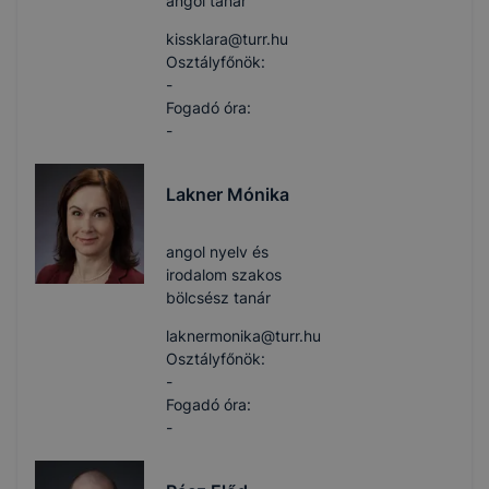
angol tanár
kissklara​@turr.hu
Osztályfőnök:
-
Fogadó óra:
-
Lakner Mónika
angol nyelv és
irodalom szakos
bölcsész tanár
laknermonika​@turr.hu
Osztályfőnök:
-
Fogadó óra:
-