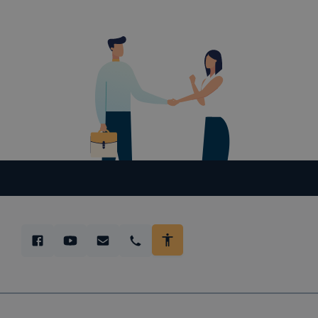
A haszná
Cookie 
Munkam
Használ