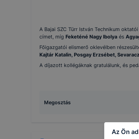
rendelke
használa
A cookie
A Bajai SZC Türr István Technikum oktató
szerint 
címet, míg
Feketéné Nagy Ibolya
és
Agyag
Az Baja
Főigazgatói elismerő oklevélben részesül
Az Bajai
Kajtár Katalin, Posgay Erzsébet, Sevara
➢ inform
A díjazott kollégáknak gratulálunk, és p
vagy has
➢ honlap
Feltétl
Megosztás
Ezek a c
által ad
látogatá
számítóg
Az Ön ad
Használ