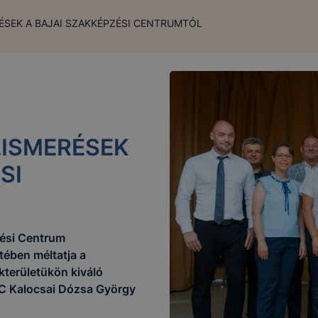
ÉSEK A BAJAI SZAKKÉPZÉSI CENTRUMTÓL
LISMERÉSEK
SI
COOKI
Szakképzési Centrum Türr István Technikum a www.turr.hu 
ési Centrum
ében méltatja a
kterületükön kiváló
ZC Kalocsai Dózsa György
cookie?
 egy kis fájl, amely akkor kerül a számítógépre, amikor Ö