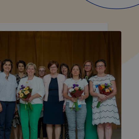
E-K KEZELÉSE
alá tartozó domain(ek) alatt működő honlapon cookie-kat (
n egy webhelyet látogat meg. A cookie-k számtalan funkció