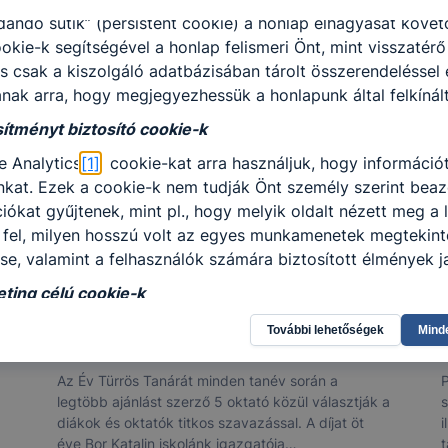
dandó sütik” (persistent cookie) a honlap elhagyását köv
okie-k segítségével a honlap felismeri Önt, mint visszat
s csak a kiszolgáló adatbázisában tárolt összerendeléssel 
anak arra, hogy megjegyezhessük a honlapunk által felkínált
tményt biztosító cookie-k
e Analytics
[1]
cookie-kat arra használjuk, hogy információt
kat. Ezek a cookie-k nem tudják Önt személy szerint beazon
iókat gyűjtenek, mint pl., hogy melyik oldalt nézett meg a 
 fel, milyen hosszú volt az egyes munkamenetek megtekint
ése, valamint a felhasználók számára biztosított élmények ja
ng célú cookie-k
AZ ÉV TÜRRÖS TANÁRA: AGYAGÁSI
 sütik célja, hogy az Ön böngészési szokásainak feltérké
További lehetőségek
Mind
ANETT
eket jelenítsék meg az Ön számára. Az ilyen marketing cél
ni. A hozzájárulás megtagadása, vagy visszavonása esetén 
Az Év Türrös Tanárát minden tanév során a
P
íteni, csupán ezek a hirdetések kevésbé lesznek az Ön sz
legtöbb ajánlást szerző 5 oktató közül választják a
s
diákok és oktatók titkos szavazással. A díjat öt
i
llenőrizheti és hogyan tudja kikapcsolni a cookie-kat?
éve Bor Katalin iskolánk igazgatója
t