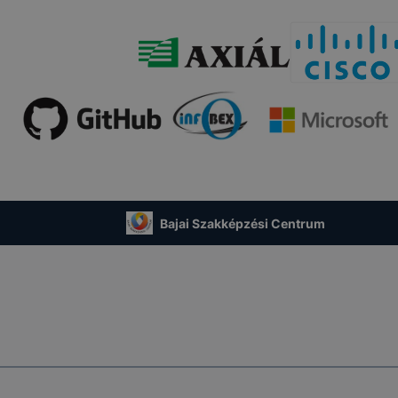
ADATVÉDEL
lt cookie-val kapcsolatos adatvédelmi információkat az alá
típusa
Adatkezelés jogalapja
A 2001. évi CVIII. törvény
(Elkertv.) 13/A. § (3)
Bajai Szakképzési Centrum
enet cookie-k
bekezdésében foglalt
rendelkezés
atot elősegítő cookie-k
Az Ön hozzájárulása