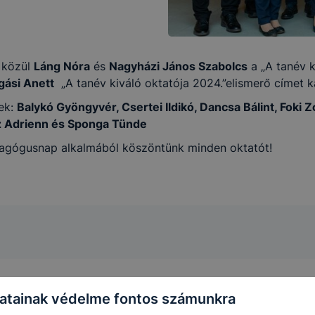
znek. Többek között információt gyűjtenek, megjegyzik a l
tát.
-kal weboldalunk nem gyűjt és nem tárol személyes azonos
i közül
Láng Nóra
és
Nagyházi János Szabolcs
a „A tanév k
beazonosítani.
ási Anett
„A tanév kiváló oktatója 2024.”elismerő címet k
i Szakképzési Centrum Türr István Technikum milyen cook
tek:
Balykó Gyöngyvér, Csertei Ildikó, Dancsa Bálint, Foki Zo
 Szakképzési Centrum Türr István Technikum a cookie-kat 
cz Adrienn és Sponga Tünde
áció gyűjtése azzal kapcsolatban, hogyan használja Ön a ho
edagógusnap alkalmából köszöntünk minden oktatót!
ználja leginkább, így megtudhatjuk, hogyan biztosítsunk Ö
 fejlesztése.
enül szükséges, munkamenet (session) cookie-k
ookie-k ahhoz szükségesek, hogy a felhasználók böngészhe
ott oldalakon végzett műveletek megjegyzését egy látogatá
sára vonatkozik, a munkamenet végeztével, illetve a böng
épéről. Ezen cookie-k alkalmazása nélkül nem tudjuk gara
atainak védelme fontos számunkra
atot elősegítő “maradandó sütik” persistent cookie-k