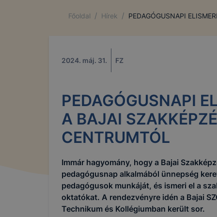
/
/
Főoldal
Hírek
PEDAGÓGUSNAPI ELISMER
2024. máj. 31.
FZ
PEDAGÓGUSNAPI E
A BAJAI SZAKKÉPZÉ
CENTRUMTÓL
A Bajai 
Immár hagyomány, hogy a Bajai Szakképz
használ.
pedagógusnap alkalmából ünnepség keret
pedagógusok munkáját, és ismeri el a sza
oktatókat. A rendezvényre idén a Bajai S
Mi az a 
Technikum és Kollégiumban került sor.
A cookie