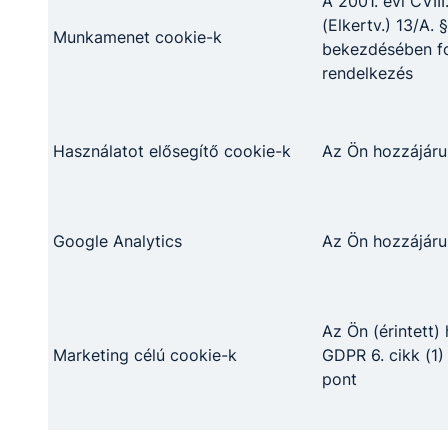
A 2001. évi CVIII
oktatói testület azzal a céllal alapította,
2026. jún. 23.
FZ
(Elkertv.) 13/A. §
hogy kifejezésre kerüljön a tisztelet és
Munkamenet cookie-k
nagyrabecsülés azon tanárok iránt, akik
bekezdésében fo
áldozatos munkájukkal oktatják, nevelik a
rendelkezés
türrös tanulókat.
Használatot elősegítő cookie-k
Az Ön hozzájáru
Google Analytics
Az Ön hozzájáru
BEFEJEZTE TECHNIKUMI
TANULMÁNYAIT A 13. D OSZTÁLY
Az Ön (érintett)
Marketing célú cookie-k
GDPR 6. cikk (1)
Pénteken öt éves technikumi tanulmányait
pont
zárta sikeresen iskolánkban a logisztikai
technikus illetve szoftverfejlesztő- és
tesztelő szakmát tanuló 13. D osztály.