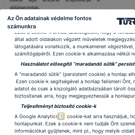
vagy használja leginkább, így megtudhatjuk, hogyan 
alátámasztottak.
➢ honlap fejlesztése.
Az Ön adatainak védelme fontos
Köszönjük a programot!
Feltétlenül szükséges, munkamenet (session) c
számunkra
Köszönjük a szervezést Pál Ágnes tanárnőnek!
Ezek a cookie-k ahhoz szükségesek, hogy a felhaszn
által adott oldalakon végzett műveletek megjegyzésé
látogatására vonatkozik, a munkamenet végeztével, 
számítógépéről. Ezen cookie-k alkalmazása nélkül n
Használatot elősegítő “maradandó sütik” persist
A “maradandó sütik” (persistent cookie) a honlap 
Megosztás
Ezen cookie-k segítségével a honlap felismeri Önt
adatot és csak a kiszolgáló adatbázisában tárolt ös
biztosítanak arra, hogy megjegyezhessük a honlapunk 
Teljesítményt biztosító cookie-k
A Google Analytics
[1]
cookie-kat arra használjuk, h
KAPCSOLÓDÓ HÍREK
honlapunkat. Ezek a cookie-k nem tudják Önt személy
információkat gyűjtenek, mint pl., hogy melyik oldalt