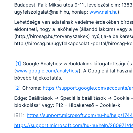
Budapest, Falk Miksa utca 9-11., levelezési cím: 1363
ugyfelszolgalat@naih.hu, honlap:
www.naih.hu
).
Lehetősége van adatainak védelme érdekében bíróság
eldöntheti, hogy a lakóhelye (állandó lakcím) vagy a
(http://birosag.hu/torvenyszekek) nyújtja-e be keres
http://birosag.hu/ugyfelkapcsolati-portal/birosag-ke
[1]
Google Analytics: weboldalunk látogatottsági és 
(
www.google.com/analytics/
). A Google által használ
bővebb tájékoztatás.
[2]
Chrome:
https://support.google.com/accounts/a
Edge: Beállítások -> Speciális beállítások -> Cookie
blokkolása” vagy: F12 – Hibakereső – Cookie-k
IE11:
https://support.microsoft.com/hu-hu/help/174
https://support.microsoft.com/hu-hu/help/260971/de
Bajai Szakképzési Centrum Türr