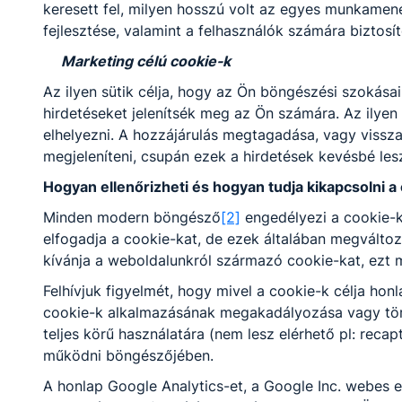
keresett fel, milyen hosszú volt az egyes munkamen
fejlesztése, valamint a felhasználók számára biztosít
Marketing célú cookie-k
Az ilyen sütik célja, hogy az Ön böngészési szokás
hirdetéseket jelenítsék meg az Ön számára. Az ilyen
elhelyezni. A hozzájárulás megtagadása, vagy vissz
megjeleníteni, csupán ezek a hirdetések kevésbé le
Hogyan ellenőrizheti és hogyan tudja kikapcsolni a
Minden modern böngésző
[2]
engedélyezi a cookie-k
MUNKAKÖZÖSSÉGENKÉNT IS
elfogadja a cookie-kat, de ezek általában megválto
TANÉVET ZÁRTUNK A TÜRR-BEN
kívánja a weboldalunkról származó cookie-kat, ezt 
Felhívjuk figyelmét, hogy mivel a cookie-k célja ho
A tanítási év lezárását követően a záró-
cookie-k alkalmazásának megakadályozása vagy törlé
értékelő oktatói testületi értekezlet előtt
teljes körű használatára (nem lesz elérhető pl: reca
iskolánk munkaközösségei egy-egy napot
szántak rá, hogy értékelték az elmúlt 9
működni böngészőjében.
hónap munkáját, és tartalmas
A honlap Google Analytics-et, a Google Inc. webes e
közösségépítő programokkal búcsúztassák
2026. jún. 30.
FZ