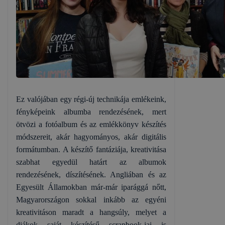
A Bajai Szakképzési Centrum Türr István Technikum 
használ.
Mi az a cookie?
Ez valójában egy régi-új technikája emlékeink,
A cookie egy kis fájl, amely akkor kerül a számítóg
fényképeink albumba rendezésének, mert
rendelkeznek. Többek között információt gyűjtenek, 
ötvözi a fotóalbum és az emlékkönyv készítés
használatát.
módszereit, akár hagyományos, akár digitális
formátumban. A készítő fantáziája, kreativitása
A cookie-kal weboldalunk nem gyűjt és nem tárol sz
szabhat egyedül határt az albumok
szerint beazonosítani.
rendezésének, díszítésének. Angliában és az
Az Bajai Szakképzési Centrum Türr István Technik
Egyesült Államokban már-már iparággá nőtt,
Az Bajai Szakképzési Centrum Türr István Technikum
Magyarországon sokkal inkább az egyéni
kreativitáson maradt a hangsúly, melyet a
➢ információ gyűjtése azzal kapcsolatban, hogyan ha
diákok saját készítésű scrapbook-jai is