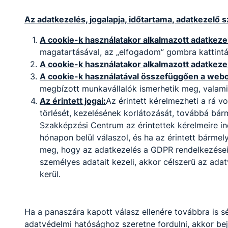
2026. jún. 19.
FZ
Az adatkezelés, jogalapja, időtartama, adatkezelő s
A cookie-k használatakor alkalmazott adatkezel
magatartásával, az „elfogadom” gombra kattintás
A cookie-k használatakor alkalmazott adatkeze
A cookie-k használatával összefüggően a webol
megbízott munkavállalók ismerhetik meg, valami
Partnereink
Az érintett jogai:
Az érintett kérelmezheti a rá 
törlését, kezelésének korlátozását, továbbá bár
Szakképzési Centrum az érintettek kérelmeire i
hónapon belül válaszol, és ha az érintett bármel
meg, hogy az adatkezelés a GDPR rendelkezéseibe
személyes adatait kezeli, akkor célszerű az ada
kerül.
Ha a panaszára kapott válasz ellenére továbbra is sé
adatvédelmi hatósághoz szeretne fordulni, akkor b