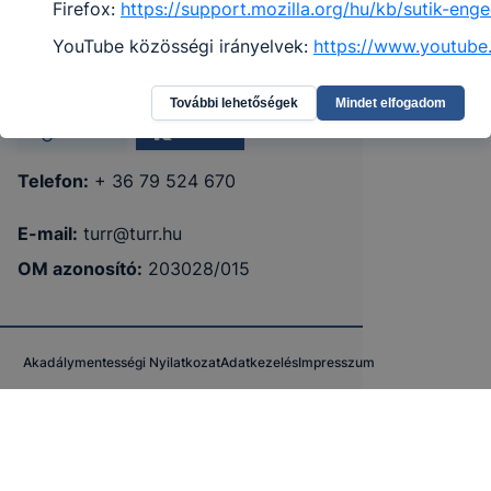
Firefox:
https://support.mozilla.org/hu/kb/sutik-en
István Technikum
YouTube közösségi irányelvek:
https://www.youtube
6500 Baja, Bácska tér 1.
További lehetőségek
Mindet elfogadom
Teams
KRÉTA
Telefon:
+ 36 79 524 670
E-mail:
turr@turr.hu
OM azonosító:
203028/015
Akadálymentességi Nyilatkozat
Adatkezelés
Impresszum