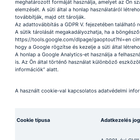
meghatározott formáját használja, amelyet az Ön szá
a mögöttünk álló időszakot. A tanév során
végzett kitartó és elkötelezett munka után
elemzését. A süti által a honlap használatáról létre
a munkaközösségi nap jó alkalom volt arra
továbbítják, majd ott tárolják.
is, hogy kollégáink kötetlenebb formában is
Az adattovábbítás a GDPR V. fejezetében található r
együtt töltsenek néhány kellemes órát.
A sütik tárolását megakadályozhatja, ha a böngészős
https://tools.google.com/dlpage/gaoptout?hl=en cím
hogy a Google rögzítse és kezelje a süti által létreh
A honlap a Google Analytics-et használja a felhasz
is. Az Ön által történő használat különböző eszköz
információk” alatt.
AZ ÉV TÜRRÖS TANÁRA: AGYAGÁSI
A használt cookie-val kapcsolatos adatvédelmi infor
ANETT
Az Év Türrös Tanárát minden tanév során a
legtöbb ajánlást szerző 5 oktató közül
Cookie típusa
Adatkezelés jog
választják a diákok és oktatók titkos
szavazással. A díjat öt éve Bor Katalin
iskolánk igazgatója kezdeményezésére az